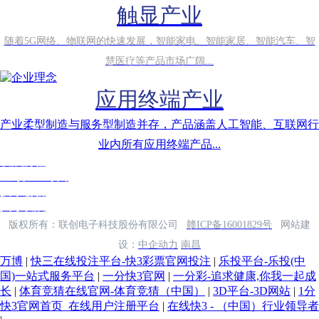
触显产业
随着5G网络、物联网的快速发展，智能家电、智能家居、智能汽车、智
慧医疗等产品市场广阔...
应用终端产业
产业柔型制造与服务型制造并存，产品涵盖人工智能、互联网行
业内所有应用终端产品...
发展历程
全球产业布局
技术创新
人才发展
版权所有：联创电子科技股份有限公司
赣ICP备16001829号
网站建
设：
中企动力
南昌
万博
|
快三在线投注平台-快3彩票官网投注
|
乐投平台-乐投(中
国)一站式服务平台
|
一分快3官网
|
一分彩-追求健康,你我一起成
长
|
体育竞猜在线官网-体育竞猜（中国）
|
3D平台-3D网站
|
1分
快3官网首页_在线用户注册平台
|
在线快3 - （中国）行业领导者