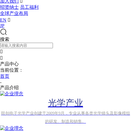
加入我们

招贤纳士
员工福利
全球产业布局
EN

JP
搜索


产品中心
当前位置：
首页
-
产品介绍
光学产业
联创电子光学产业创建于2009年9月，专业从事各类光学镜头及影像模组
的研发、制造和销售。