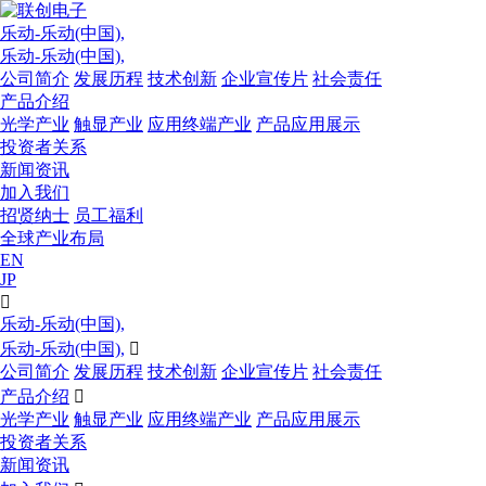
乐动-乐动(中国),
乐动-乐动(中国),
公司简介
发展历程
技术创新
企业宣传片
社会责任
产品介绍
光学产业
触显产业
应用终端产业
产品应用展示
投资者关系
新闻资讯
加入我们
招贤纳士
员工福利
全球产业布局
EN
JP

乐动-乐动(中国),
乐动-乐动(中国),

公司简介
发展历程
技术创新
企业宣传片
社会责任
产品介绍

光学产业
触显产业
应用终端产业
产品应用展示
投资者关系
新闻资讯