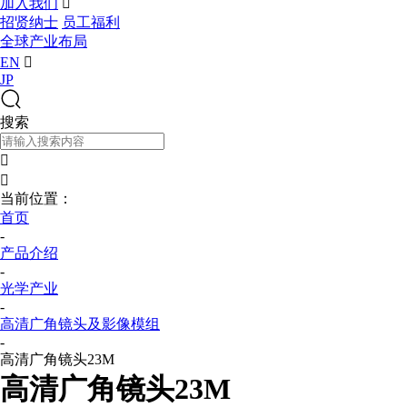
加入我们

招贤纳士
员工福利
全球产业布局
EN

JP
搜索


当前位置：
首页
-
产品介绍
-
光学产业
-
高清广角镜头及影像模组
-
高清广角镜头23M
高清广角镜头23M