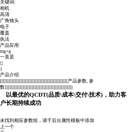
关键词:
相机
高清
广角镜头
电子
覆盖
执法
产品应用
mg+g
一直是

1
产品介绍
[[[[[[[[[[[[[[[[[[[[[[[[[[[[[[[[[[[[[[[[[[[[[[产品参数, 参
数]]]]]]]]]]]]]]]]]]]]]]]]]]]]]]]]]]]]]]]]]]]]]]
以最优的QCDT(品质\成本\交付\技术)，助力客
户长期持续成功
未找到相应参数组，请于后台属性模板中添加
上一个