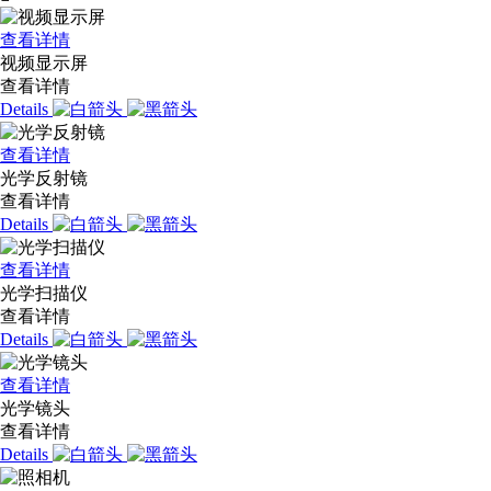
查看详情
视频显示屏
查看详情
Details
查看详情
光学反射镜
查看详情
Details
查看详情
光学扫描仪
查看详情
Details
查看详情
光学镜头
查看详情
Details